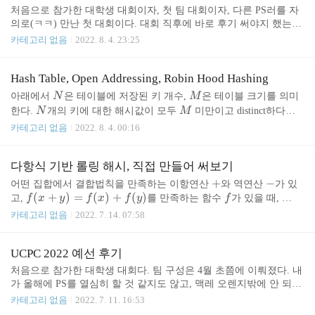
(let i = 0; i < N; i += 1) s += arr[i] + 1; // Case #2 for (let i = 0; i < N; i
처음으로 참가한 대학생 대회이자, 첫 팀 대회이자, 다른 PS러를 자
= i + 1 | 0)..
의로(ㅋㅋ) 만난 첫 대회이다. 대회 직후에 바로 후기 써야지 했는데
힘들어서 다음 날로 미루고, 또 미루다가 이제서야 쓴다 ㅎㅎ; 기본
카테고리 없음
2022. 8. 4. 23:25
적인 팀 설명 등은 지난 예선 후기에 작성했기 때문에 생략한다. 팀
원인 주때의 후기도 함께 보면 좋을 듯. 팀노트 본선 대회를 하루 남
겨둔 저녁, 위기감을 느낀 우리는 어떻게든 팀노트를 만들기 시작했
Hash Table, Open Addressing, Robin Hood Hashing
다. 코드를 전부 우리가 다 짰으면 좋았겠지만, 팀노트는 한 페이지
N
M
아래에서
N
은 테이블에 저장된 키 개수,
M
은 테이블 크기를 의미
도 완성 안 돼있고 대회가 코앞인 상황에 그럴 시간은 없었다. 일단
N
M
한다.
N
개의 키에 대한 해시값이 모두
M
미만이고 distinct하다면,
예전에 짜둔 내 코드 30%, 주때의 작년 팀인 Longest path to WF의 팀
M
즉 해시가 Perfect Hash Function이면 단순히 크기
M
의 배열 각각에
카테고리 없음
2022. 8. 4. 00:16
노트, kactl에서 코드를 열심히 수혈받아왔다. 특히 출제자 목록을 보
키에 대한 값을 저장하면 된다. Perfect Hash Function을 사용하는 해
고 플로우는 꼭 넣..
시 테이블은 보통 FKS 해싱 기반인데, 이에 대해선 여기서 설명하지
다항식 기반 롤링 해시, 직접 만들어 써보기
않겠다. 그보단 대체로 xxHash나 wyhash처럼 매우 빠르며 충분히 랜
덤함을 보장하는 해시 함수를 쓰게 된다. 문자열의 특정 부분만 뽑아
+
+
-
−
어떤 집합에서 결합법칙을 만족하는 이항연산
와 역연산
가 있
쓰는 해시도 있긴 한데, 이 글에선 해시 함수가 서로 다른 키에 대해
f
(
+
)
=
(
)
+
(
)
f
f
고,
f
x
y
f
x
f
y
를 만족하는 함수
f
가 있을 때,
N
=
완전히 랜덤한 출력을 보장함을 가정한다. 생일 문제에 의해,
N
(x
^
(
)
N
S
h
n
f
x
를 빠르게 계산할 수 있다면 길이
N
의 문자열
S
에 대해
카테고리 없음
2022. 7. 14. 07:58
=
M
정도만 돼도 테이..
+
n
=
−
f
N
=
(
[
])
(
)
+
N
k
∑
h
f
S
k
를 롤링 해시로 활용할 수 있다.
f
h
\s
=
1
k
y)
(x)
\s
(h)
−
1
[
+
1
]
h
−
(
[
1
])
N
S
N
로 뒤에 문자를 추가할 수 있고,
h
f
S
로 앞
q
UCPC 2022 예선 후기
=
u
+
- f
에서 문자를 삭제할 수 있다. 당연히 중간에서 삭제 및 대체도 가능
r
f
m
S
^
처음으로 참가한 대학생 대회다. 팀 구성은 4월 초쯤에 이뤄졌다. 내
하지만, 앞뒤 추가 및 삭제에 비해 거의 안 쓰이는 편이다. 예시 위키
t
(x)
_
[N
가 올해에 PS를 열심히 할 것 같지도 않고, 맥레 오렌지밖에 안 되는
{N
피디아의 롤링 해시 문서에선 다음 두 가지 다항식 기반 롤링 해시를
{M}
+
{k
+
p
q
평범한 양민 새내기가 빡겜팟을 찾는 건 에바같아서 지인들 채팅방
-
소개한다. 다항식 롤링 해시 적당한 상수
p
,
q
가 있을 때, mo..
카테고리 없음
2022. 7. 11. 16:53
f
=
1]
에서 즐겜팟을 모집했다. 글을 올리고 금방 cgiosy, ahgus89, kyo20111
1}