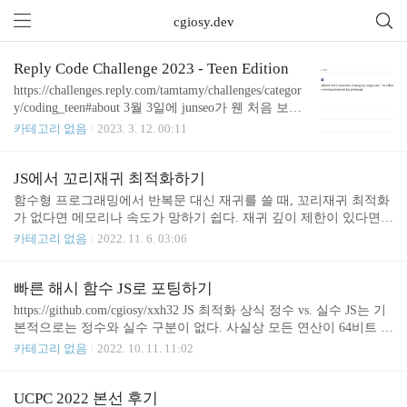
전체 글 (16)
cgiosy.dev
Reply Code Challenge 2023 - Teen Edition
https://challenges.reply.com/tamtamy/challenges/categor
y/coding_teen#about 3월 3일에 junseo가 웬 처음 보는
대회를 들고 여기 같이 해보자며 팀하자고 DM이 왔
카테고리 없음
2023. 3. 12. 00:11
다.귀찮아서 좀 고민하다가 상금을 봤는데, 1등 5000
유로 / 2등 2000 유로 / 3등 1000 유로씩 준다길래 덥
썩 물었다. 온라인 대회에 이 수준이면 상당히 후한
JS에서 꼬리재귀 최적화하기
축에 속한다. 대충 보니까 아웃풋 온리에 휴리스틱
함수형 프로그래밍에서 반복문 대신 재귀를 쓸 때, 꼬리재귀 최적화
대회 같아서 조금 불안했는데, 내가 아는 휴리스틱이
가 없다면 메모리나 속도가 망하기 쉽다. 재귀 깊이 제한이 있다면
라곤 '어떤 알고리즘'밖에 없기 때문이다.무슨 이상한
함수가 뻥뻥 터지기도 한다. 반복문으로 바꾸면 된다지만 썩 맘에 들
카테고리 없음
2022. 11. 6. 03:06
가지치기나 애드혹 관찰을 섞은 컨스트럭티브, 플로
지 않는 건 어쩔 수 없다. 함수형을 맛보기 좋은 걸로 알려진 JS에(정
우 어쩌구로 최적화해야 하는 게 아닌가 싶어 좀 쫄
확히는 가장 널리 쓰이는 JS 엔진인 V8에) 이런 꼬리재귀 최적화가
았는데... 다행히 이는 기우였음이 드러났다. 이전 대
없다는 건 상당히 이율배반적인 소리로 들린다. 때문에, 적절한 규격
빠른 해시 함수 JS로 포팅하기
회들을 ..
을 가진 재귀함수를 내부적으로 반복문처럼 처리하는 유틸리티 함
https://github.com/cgiosy/xxh32 JS 최적화 상식 정수 vs. 실수 JS는 기
수를 만들어볼 수 있다. 목표는 T(self => (n, acc = 0) => (n ? self(n -
본적으로는 정수와 실수 구분이 없다. 사실상 모든 연산이 64비트 실
1, acc + n) : acc))(100000000)을 했을 때 콜스택이 터지지 않고 잘 돌
수형 위에서 돌아간다고 보면 편하다. 그래도 비트 연산을 사용하면
카테고리 없음
2022. 10. 11. 11:02
아가도록 T 함수를 만드는 것이다. const T ..
32비트 정수라도 쓸 수 있게끔 되어 있다. 아래에서 두 번째가 첫 번
째보다 두 배 가까이 빠르다. const N = 16384; const arr = new Uint32
Array(N); for (let i = 0; i < N; i += 1) arr[i] = i; let s = 0; // Case #1 for
UCPC 2022 본선 후기